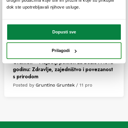
drugim podacima koje ste im pružili ili koje su prikupili
dok ste upotrebljavali njihove usluge.
Dopusti sve
Prilagodi
Gruntek – Najbolji poklon za Božić i Novu
godinu: Zdravlje, zajedništvo i povezanost
s prirodom
Posted by
Gruntino Gruntek
/ 11 pro