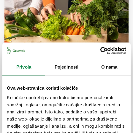
Privola
Pojedinosti
O nama
Brzo i jednostavno do svojih Gruntek
košarica
Ova web-stranica koristi kolačiće
Posted by
klax_grunt
/ 29 tra
Kolačiće upotrebljavamo kako bismo personalizirali
sadržaj i oglase, omogućili značajke društvenih medija i
analizirali promet. Isto tako, podatke o vašoj upotrebi
naše web-lokacije dijelimo s partnerima za društvene
medije, oglašavanje i analizu, a oni ih mogu kombinirati s