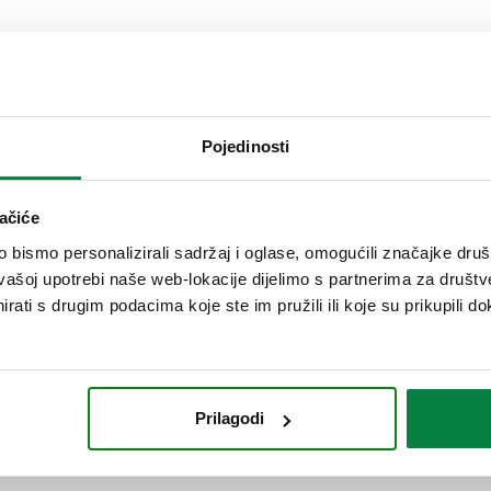
j i prijatelji mogu zajedno posjećivati vrt, učiti o uzgoju i 
 funkcionira?
Pojedinosti
vrta u kojem će rasti sezonsko povrće, uzgojeno s ljubavlju od stra
vezati s prirodom. Sve što treba – oni uživaju, a mi radimo!
ačiće
odinu
bismo personalizirali sadržaj i oglase, omogućili značajke društv
vašoj upotrebi naše web-lokacije dijelimo s partnerima za društv
 u kutiji, članstvo u Grunteku dar je koji traje cijelu godinu. Svaki 
rati s drugim podacima koje ste im pružili ili koje su prikupili do
ika, mjesto gdje se stvaraju nova prijateljstva i dijele iskustva. Po
Prilagodi
 poklon?