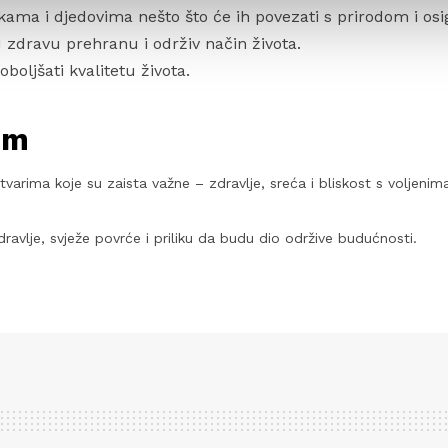
akama i djedovima nešto što će ih povezati s prirodom i os
 u zdravu prehranu i održiv način života.
oboljšati kvalitetu života.
em
stvarima koje su zaista važne – zdravlje, sreća i bliskost s voljeni
dravlje, svježe povrće i priliku da budu dio održive budućnosti.