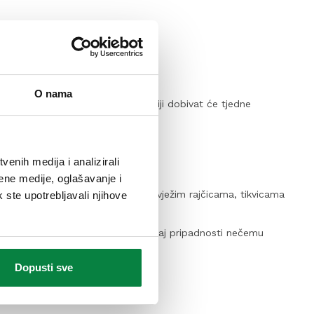
uživati u mirisu prirode.
O nama
ne naših stručnjaka. Vaši najmiliji dobivat će tjedne
enih medija i analizirali
ene medije, oglašavanje i
put kada primatelj poklona uživa u svježim rajčicama, tikvicama
k ste upotrebljavali njihove
klanjajući članstvo, darujete i osjećaj pripadnosti nečemu
Dopusti sve