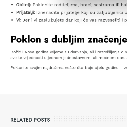
Obitelj:
Poklonite roditeljima, braći, sestrama ili b
Prijatelji:
Iznenadite prijatelje koji su zaljubljenici
Vi:
Jer i vi zaslužujete dar koji će vas razveseliti i p
Poklon s dubljim značenj
Božić i Nova godina vrijeme su darivanja, ali i razmišljanja o 
sve te vrijednosti u jednom jednostavnom, ali moćnom daru.
Poklonite svojim najdražima nešto što traje cijelu godinu – z
RELATED POSTS