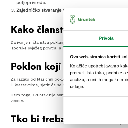
poljoprivrede.
Zajedničko stvaranje uspomena:
Uz članstvo, obitel
Kako članstvo u Grunteku
Privola
Darivanjem članstva poklanjate pravo na komadić zajedničkog 
isporuke svježeg povrća, a mogu i sami posjetiti vrt te se po
Ova web-stranica koristi kol
Poklon koji traje cijelu g
Kolačiće upotrebljavamo kako 
promet. Isto tako, podatke o 
Za razliku od klasičnih poklona koji često završe na polici ili
analizu, a oni ih mogu kombini
ili krastavcima, sjetit će se vas i vašeg promišljenog dara.
usluge.
Osim toga, Gruntek nije samo vrt – to je zajednica istomišljen
većem.
Tko bi trebao dobiti ovaj