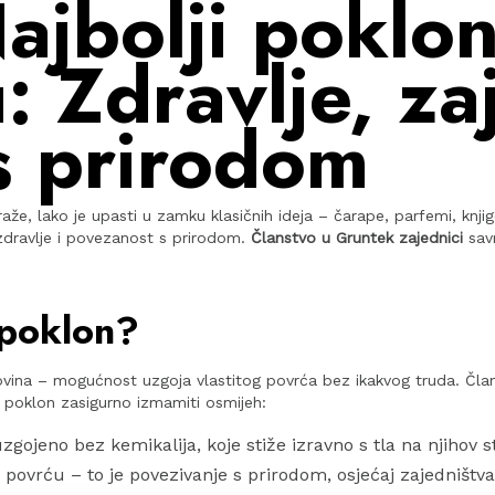
jbolji poklon
 Zdravlje, zaj
s prirodom
e, lako je upasti u zamku klasičnih ideja – čarape, parfemi, knjig
 zdravlje i povezanost s prirodom.
Članstvo u Gruntek zajednici
savr
 poklon?
ovina – mogućnost uzgoja vlastitog povrća bez ikakvog truda. Čl
j poklon zasigurno izmamiti osmijeh:
jeno bez kemikalija, koje stiže izravno s tla na njihov stol
 povrću – to je povezivanje s prirodom, osjećaj zajedništva