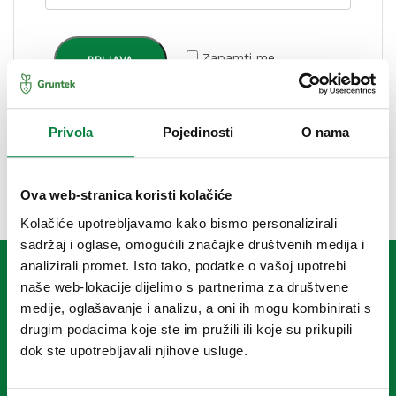
Zapamti me
PRIJAVA
Izgubili ste lozinku?
Privola
Pojedinosti
O nama
Ova web-stranica koristi kolačiće
Kolačiće upotrebljavamo kako bismo personalizirali
sadržaj i oglase, omogućili značajke društvenih medija i
analizirali promet. Isto tako, podatke o vašoj upotrebi
naše web-lokacije dijelimo s partnerima za društvene
medije, oglašavanje i analizu, a oni ih mogu kombinirati s
drugim podacima koje ste im pružili ili koje su prikupili
dok ste upotrebljavali njihove usluge.
Otkrijte tajnu Grunteka – jer najbolje stvari dolaze iz vašeg