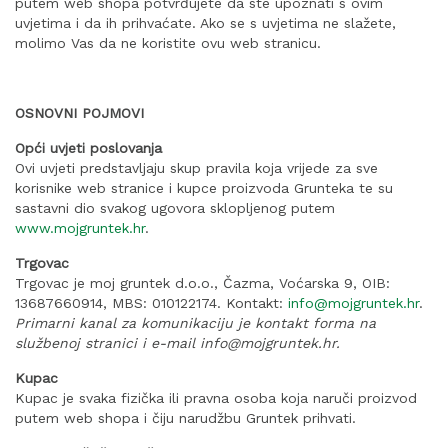
putem web shopa potvrđujete da ste upoznati s ovim
uvjetima i da ih prihvaćate. Ako se s uvjetima ne slažete,
molimo Vas da ne koristite ovu web stranicu.
OSNOVNI POJMOVI
Opći uvjeti poslovanja
Ovi uvjeti predstavljaju skup pravila koja vrijede za sve
korisnike web stranice i kupce proizvoda Grunteka te su
sastavni dio svakog ugovora sklopljenog putem
www.mojgruntek.hr
.
Trgovac
Trgovac je moj gruntek d.o.o., Čazma, Voćarska 9, OIB:
13687660914, MBS: 010122174. Kontakt:
info@mojgruntek.hr
.
Primarni kanal za komunikaciju je kontakt forma na
službenoj stranici i e-mail info@mojgruntek.hr.
Kupac
Kupac je svaka fizička ili pravna osoba koja naruči proizvod
putem web shopa i čiju narudžbu Gruntek prihvati.