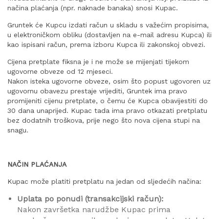
načina plaćanja (npr. naknade banaka) snosi Kupac.
Gruntek će Kupcu izdati račun u skladu s važećim propisima,
u elektroničkom obliku (dostavljen na e-mail adresu Kupca) ili
kao ispisani račun, prema izboru Kupca ili zakonskoj obvezi.
Cijena pretplate fiksna je i ne može se mijenjati tijekom
ugovorne obveze od 12 mjeseci.
Nakon isteka ugovorne obveze, osim što popust ugovoren uz
ugovornu obavezu prestaje vrijediti, Gruntek ima pravo
promijeniti cijenu pretplate, o čemu će Kupca obavijestiti do
30 dana unaprijed. Kupac tada ima pravo otkazati pretplatu
bez dodatnih troškova, prije nego što nova cijena stupi na
snagu.
NAČIN PLAĆANJA
Kupac može platiti pretplatu na jedan od sljedećih načina:
Uplata po ponudi (transakcijski račun):
Nakon završetka narudžbe Kupac prima