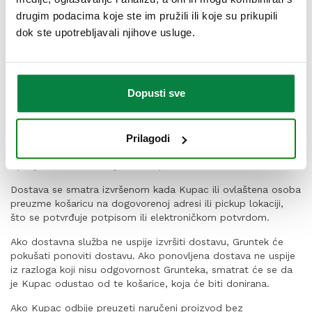
Gruntek ne može jamčiti točno vrijeme isporuke niti odgovara
drugim podacima koje ste im pružili ili koje su prikupili
za kašnjenja ili štetu uzrokovanu višom silom, prometnim
nezgodama, ponašanjem dostavne službe ili drugim
dok ste upotrebljavali njihove usluge.
okolnostima izvan svoje razumne kontrole. U takvim
slučajevima Gruntek će poduzeti sve moguće mjere za
otklanjanje posljedica, ali ne odgovara za neizravnu štetu
(npr. gubitak vremena, propuštene prilike).
Dopusti sve
Ako dostava nije moguća u najavljenom terminu zbog više
sile ili drugih razloga, Gruntek će Kupca obavijestiti i
predložiti novi termin. Preskakanje tjedna zbog ovakvih
Prilagodi
okolnosti ne smatra se neuspješnom isporukom, dok god je
ispunjen minimalni broj od 20 isporuka u sezoni.
Dostava se smatra izvršenom kada Kupac ili ovlaštena osoba
preuzme košaricu na dogovorenoj adresi ili pickup lokaciji,
što se potvrđuje potpisom ili elektroničkom potvrdom.
Ako dostavna služba ne uspije izvršiti dostavu, Gruntek će
pokušati ponoviti dostavu. Ako ponovljena dostava ne uspije
iz razloga koji nisu odgovornost Grunteka, smatrat će se da
je Kupac odustao od te košarice, koja će biti donirana.
Ako Kupac odbije preuzeti naručeni proizvod bez