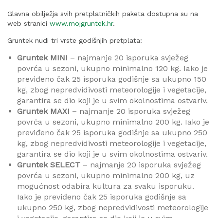
Glavna obilježja svih pretplatničkih paketa dostupna su na
web stranici
www.mojgruntek.hr
.
Gruntek nudi tri vrste godišnjih pretplata:
Gruntek MINI
– najmanje 20 isporuka svježeg
povrća u sezoni, ukupno minimalno 120 kg. Iako je
previđeno čak 25 isporuka godišnje sa ukupno 150
kg, zbog nepredvidivosti meteorologije i vegetacije,
garantira se dio koji je u svim okolnostima ostvariv.
Gruntek MAXI
– najmanje 20 isporuka svježeg
povrća u sezoni, ukupno minimalno 200 kg. Iako je
previđeno čak 25 isporuka godišnje sa ukupno 250
kg, zbog nepredvidivosti meteorologije i vegetacije,
garantira se dio koji je u svim okolnostima ostvariv.
Gruntek SELECT
– najmanje 20 isporuka svježeg
povrća u sezoni, ukupno minimalno 200 kg, uz
mogućnost odabira kultura za svaku isporuku.
Iako je previđeno čak 25 isporuka godišnje sa
ukupno 250 kg, zbog nepredvidivosti meteorologije