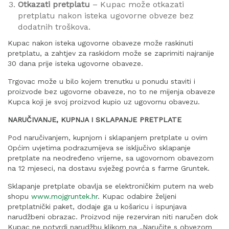
Otkazati pretplatu
– Kupac može otkazati
pretplatu nakon isteka ugovorne obveze bez
dodatnih troškova.
Kupac nakon isteka ugovorne obaveze može raskinuti
pretplatu, a zahtjev za raskidom može se zaprimiti najranije
30 dana prije isteka ugovorne obaveze.
Trgovac može u bilo kojem trenutku u ponudu staviti i
proizvode bez ugovorne obaveze, no to ne mijenja obaveze
Kupca koji je svoj proizvod kupio uz ugovornu obavezu.
NARUČIVANJE, KUPNJA I SKLAPANJE PRETPLATE
Pod naručivanjem, kupnjom i sklapanjem pretplate u ovim
Općim uvjetima podrazumijeva se isključivo sklapanje
pretplate na neodređeno vrijeme, sa ugovornom obavezom
na 12 mjeseci, na dostavu svježeg povrća s farme Gruntek.
Sklapanje pretplate obavlja se elektroničkim putem na web
shopu
www.mojgruntek.hr
. Kupac odabire željeni
pretplatnički paket, dodaje ga u košaricu i ispunjava
narudžbeni obrazac. Proizvod nije rezerviran niti naručen dok
Kupac ne potvrdi narudžbu klikom na „Naručite s obvezom