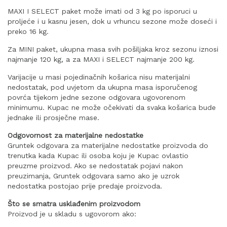
MAXI I SELECT paket može imati od 3 kg po isporuci u
proljeće i u kasnu jesen, dok u vrhuncu sezone može doseći i
preko 16 kg.
Za MINI paket, ukupna masa svih pošiljaka kroz sezonu iznosi
najmanje 120 kg, a za MAXI i SELECT najmanje 200 kg.
Varijacije u masi pojedinačnih košarica nisu materijalni
nedostatak, pod uvjetom da ukupna masa isporučenog
povrća tijekom jedne sezone odgovara ugovorenom
minimumu. Kupac ne može očekivati da svaka košarica bude
jednake ili prosječne mase.
Odgovornost za materijalne nedostatke
Gruntek odgovara za materijalne nedostatke proizvoda do
trenutka kada Kupac ili osoba koju je Kupac ovlastio
preuzme proizvod. Ako se nedostatak pojavi nakon
preuzimanja, Gruntek odgovara samo ako je uzrok
nedostatka postojao prije predaje proizvoda.
Što se smatra usklađenim proizvodom
Proizvod je u skladu s ugovorom ako: