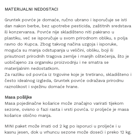
MATERIJALNI NEDOSTACI
Gruntek povrće je domaće, ručno ubrano i isporučuje se isti
dan nakon berbe, bez upotrebe pesticida, zaštitnih sredstava
ili konzervansa. Povrće nije skladišteno niti pakirano u
plastiku, već se isporučuje u svom prirodnom obliku, s polja
ravno do Kupca. Zbog takvog načina uzgoja i isporuke,
moguća su manja odstupanja u veličini, obliku, boji ili
prisutnost prirodnih tragova zemlje i manjih oštećenja, što je
uobičajeno za organsku proizvodnju i ne smatra se
materijalnim nedostatkom.
Za razliku od povrća iz trgovine koje je tretirano, skladišteno i
često idealnog izgleda, Gruntek povrće odražava prirodnu
raznolikost i svježinu domaće hrane.
Masa pošiljke
Masa pojedinačne košarice može značajno varirati tijekom
sezone, ovisno o fazi rasta i vrsti povrća. U proljeće je masa
košarice obično manja.
MINI paket može imati od 2 kg po isporuci u proljeće i u
kasnu jesen, dok u vrhuncu sezone može doseći i preko 12 kg.