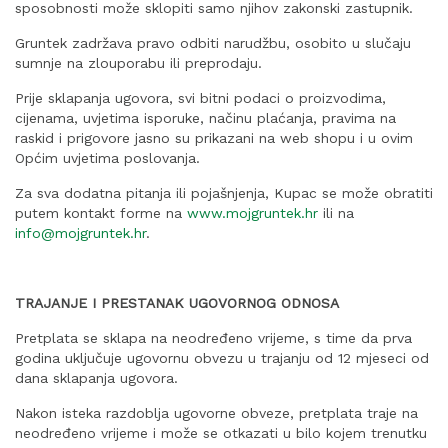
sposobnosti može sklopiti samo njihov zakonski zastupnik.
Gruntek zadržava pravo odbiti narudžbu, osobito u slučaju
sumnje na zlouporabu ili preprodaju.
Prije sklapanja ugovora, svi bitni podaci o proizvodima,
cijenama, uvjetima isporuke, načinu plaćanja, pravima na
raskid i prigovore jasno su prikazani na web shopu i u ovim
Općim uvjetima poslovanja.
Za sva dodatna pitanja ili pojašnjenja, Kupac se može obratiti
putem kontakt forme na
www.mojgruntek.hr
ili na
info@mojgruntek.hr
.
TRAJANJE I PRESTANAK UGOVORNOG ODNOSA
Pretplata se sklapa na neodređeno vrijeme, s time da prva
godina uključuje ugovornu obvezu u trajanju od 12 mjeseci od
dana sklapanja ugovora.
Nakon isteka razdoblja ugovorne obveze, pretplata traje na
neodređeno vrijeme i može se otkazati u bilo kojem trenutku