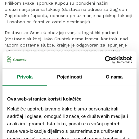
Prilikom svake isporuke Kupcu su ponuđeni načini
preuzimanja prema lokaciji (dostava na adresu za Zagreb i
Zagrebačku županiju, odnosno preuzimanje na pickup lokaciji
ili osobno na farmi za ostale destinacije).
Dostavu za Gruntek obavljaju vanjski logistički partneri
(dostavne službe). Iako Gruntek nema izravnu kontrolu nad
radom dostavne službe, krajnje je odgovoran za ispunjenje
ugovora i rješavanje svih reklamacija vezanih uz dostavu.
Kupac je dužan sve reklamacije vezane uz dostavu (kašnjenje,
oštećenje, neisporučena pošiljka) prijaviti izravno Grunteku
putem kontakt forme ili na info@mojgruntek.hr, u istom danu
kada je trebao primiti, odnosno primio pošiljku.
Privola
Pojedinosti
O nama
Gruntek će u roku od 48 sati od prijave reklamacije
kontaktirati dostavnu službu, poduzeti sve razumne mjere za
Ova web-stranica koristi kolačiće
rješavanje problema i o ishodu obavijestiti Kupca.
Kupcu će,
bez obzira na opravdanost reklamacije biti ponuđena
Kolačiće upotrebljavamo kako bismo personalizirali
zamjenska/dodatna pošiljka u najkraćem mogućem roku
.
sadržaj i oglase, omogućili značajke društvenih medija i
Zamjenska/dodatna pošiljka je osnovno i standardno rješenje
analizirali promet. Isto tako, podatke o vašoj upotrebi
za sve reklamacije vezane uz dostavu i kvalitetu proizvoda.
naše web-lokacije dijelimo s partnerima za društvene
medije, oglašavanje i analizu, a oni ih mogu kombinirati s