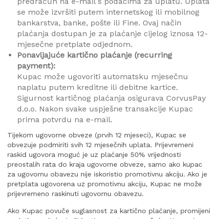
predračun na e-mail s podacima za uplatu. Uplata
se može izvršiti putem internetskog ili mobilnog
bankarstva, banke, pošte ili Fine. Ovaj način
plaćanja dostupan je za plaćanje cijelog iznosa 12-
mjesečne pretplate odjednom.
Ponavljajuće kartično plaćanje (recurring
payment):
Kupac može ugovoriti automatsku mjesečnu
naplatu putem kreditne ili debitne kartice.
Sigurnost kartičnog plaćanja osigurava CorvusPay
d.o.o. Nakon svake uspješne transakcije Kupac
prima potvrdu na e-mail.
Tijekom ugovorne obveze (prvih 12 mjeseci), Kupac se
obvezuje podmiriti svih 12 mjesečnih uplata. Prijevremeni
raskid ugovora moguć je uz plaćanje 50% vrijednosti
preostalih rata do kraja ugovorne obveze, samo ako kupac
za ugovornu obavezu nije iskoristio promotivnu akciju. Ako je
pretplata ugovorena uz promotivnu akciju, Kupac ne može
prijevremeno raskinuti ugovornu obavezu.
Ako Kupac povuče suglasnost za kartično plaćanje, promijeni