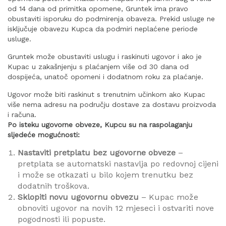
od 14 dana od primitka opomene, Gruntek ima pravo
obustaviti isporuku do podmirenja obaveza. Prekid usluge ne
isključuje obavezu Kupca da podmiri neplaćene periode
usluge.
Gruntek može obustaviti uslugu i raskinuti ugovor i ako je
Kupac u zakašnjenju s plaćanjem više od 30 dana od
dospijeća, unatoč opomeni i dodatnom roku za plaćanje.
Ugovor može biti raskinut s trenutnim učinkom ako Kupac
više nema adresu na području dostave za dostavu proizvoda
i računa.
Po isteku ugovorne obveze, Kupcu su na raspolaganju
sljedeće mogućnosti:
Nastaviti pretplatu bez ugovorne obveze
–
pretplata se automatski nastavlja po redovnoj cijeni
i može se otkazati u bilo kojem trenutku bez
dodatnih troškova.
Sklopiti novu ugovornu obvezu
– Kupac može
obnoviti ugovor na novih 12 mjeseci i ostvariti nove
pogodnosti ili popuste.