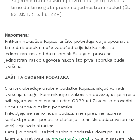
za jednostrani raskid i potvrdio da je upoznat s
time da time gubi pravo na jednostrani raskid (čl.
82. st. 1. t. 5. i 6. ZZP),
Napomena:
Prilikom narudžbe Kupac izričito potvrđuje da je upoznat s
time da isporuka može započeti prije isteka roka za
jednostrani raskid i da u tom slučaju gubi pravo na
jednostrani raskid ugovora nakon što prva isporuka bude
izvršena.
ZAŠTITA OSOBNIH PODATAKA
Gruntek obrađuje osobne podatke Kupaca isključivo radi
izvršenja usluge, komunikacije i zakonskih obveza, uz primjenu
svih sigurnosnih mjera sukladno GDPR-u i Zakonu o provedbi
Opće uredbe o zaštiti podataka.
Prikupljaju se samo nužni podaci: ime i prezime, adresa,
kontakt podaci, podaci o plaćanju i tehnički podaci vezani uz
korištenje web stranice.
Detalji o obradi i zaštiti osobnih podataka dostupni su u
Izjavi o privatnosti na
www.mojgruntek.hr
, koja je sastavni dio