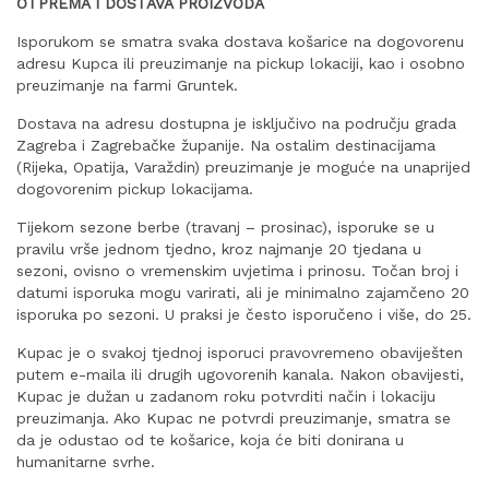
OTPREMA I DOSTAVA PROIZVODA
Isporukom se smatra svaka dostava košarice na dogovorenu
adresu Kupca ili preuzimanje na pickup lokaciji, kao i osobno
preuzimanje na farmi Gruntek.
Dostava na adresu dostupna je isključivo na području grada
Zagreba i Zagrebačke županije. Na ostalim destinacijama
(Rijeka, Opatija, Varaždin) preuzimanje je moguće na unaprijed
dogovorenim pickup lokacijama.
Tijekom sezone berbe (travanj – prosinac), isporuke se u
pravilu vrše jednom tjedno, kroz najmanje 20 tjedana u
sezoni, ovisno o vremenskim uvjetima i prinosu. Točan broj i
datumi isporuka mogu varirati, ali je minimalno zajamčeno 20
isporuka po sezoni. U praksi je često isporučeno i više, do 25.
Kupac je o svakoj tjednoj isporuci pravovremeno obaviješten
putem e-maila ili drugih ugovorenih kanala. Nakon obavijesti,
Kupac je dužan u zadanom roku potvrditi način i lokaciju
preuzimanja. Ako Kupac ne potvrdi preuzimanje, smatra se
da je odustao od te košarice, koja će biti donirana u
humanitarne svrhe.