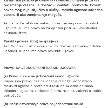
Zamjenska pošiljka je osnovno i standardno rješenje za sve
reklamacije vezane uz dostavu i kvalitetu proizvoda. Povrat
novca moguć je isključivo u slučaju raskida ugovora sukladno
zakonu ili ako zamjena nije moguća.
Ako je nedostatak neznatan, Kupac nema pravo na raskid
ugovora, ali ima pravo na zamjensku pošiljku i eventualnu
naknadu štete.
Raskid ugovora zbog neispunjenja
Ako Gruntek u razumnom roku ne dostavi zamjenu/dodatnu
košaricu, Kupac ima pravo raskinuti ugovor.
PRAVO NA JEDNOSTRANI RASKID UGOVORA
(a) Pravo Kupca na jednostrani raskid ugovora
Kupac ima pravo, bez navođenja razloga, jednostrano
raskinuti ugovor o pretplati u roku od 14 dana od dana
sklapanja ugovora, sukladno članku 79. i 81. Zakona o zaštiti
potrošača.
(b) Način ostvarivanja prava na jednostrani raskid