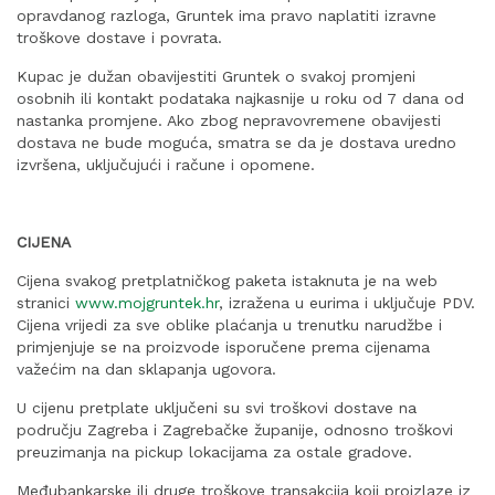
opravdanog razloga, Gruntek ima pravo naplatiti izravne
troškove dostave i povrata.
Kupac je dužan obavijestiti Gruntek o svakoj promjeni
osobnih ili kontakt podataka najkasnije u roku od 7 dana od
nastanka promjene. Ako zbog nepravovremene obavijesti
dostava ne bude moguća, smatra se da je dostava uredno
izvršena, uključujući i račune i opomene.
CIJENA
Cijena svakog pretplatničkog paketa istaknuta je na web
stranici
www.mojgruntek.hr
, izražena u eurima i uključuje PDV.
Cijena vrijedi za sve oblike plaćanja u trenutku narudžbe i
primjenjuje se na proizvode isporučene prema cijenama
važećim na dan sklapanja ugovora.
U cijenu pretplate uključeni su svi troškovi dostave na
području Zagreba i Zagrebačke županije, odnosno troškovi
preuzimanja na pickup lokacijama za ostale gradove.
Međubankarske ili druge troškove transakcija koji proizlaze iz