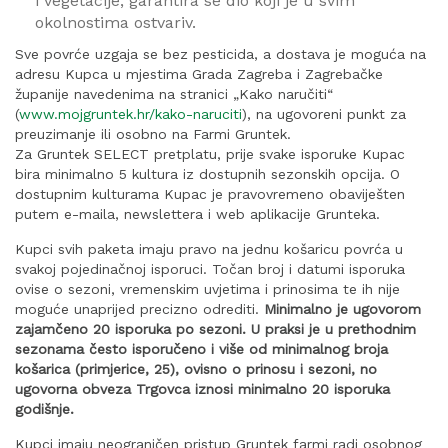
i vegetacije, garantira se dio koji je u svim
okolnostima ostvariv.
Sve povrće uzgaja se bez pesticida, a dostava je moguća na
adresu Kupca u mjestima Grada Zagreba i Zagrebačke
županije navedenima na stranici „Kako naručiti“
(
www.mojgruntek.hr/kako-naruciti
), na ugovoreni punkt za
preuzimanje ili osobno na Farmi Gruntek.
Za Gruntek SELECT pretplatu, prije svake isporuke Kupac
bira minimalno 5 kultura iz dostupnih sezonskih opcija. O
dostupnim kulturama Kupac je pravovremeno obaviješten
putem e-maila, newslettera i web aplikacije Grunteka.
Kupci svih paketa imaju pravo na jednu košaricu povrća u
svakoj pojedinačnoj isporuci. Točan broj i datumi isporuka
ovise o sezoni, vremenskim uvjetima i prinosima te ih nije
moguće unaprijed precizno odrediti.
Minimalno je ugovorom
zajamčeno 20 isporuka po sezoni. U praksi je u prethodnim
sezonama često isporučeno i više od minimalnog broja
košarica (primjerice, 25), ovisno o prinosu i sezoni, no
ugovorna obveza Trgovca iznosi minimalno 20 isporuka
godišnje.
Kupci imaju neograničen pristup Gruntek farmi radi osobnog