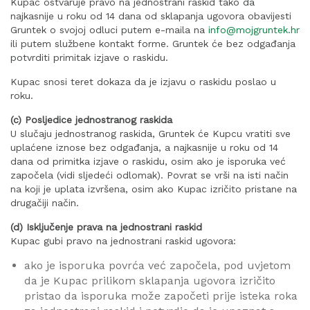
Kupac ostvaruje pravo na jednostrani raskid tako da
najkasnije u roku od 14 dana od sklapanja ugovora obavijesti
Gruntek o svojoj odluci putem e-maila na
info@mojgruntek.hr
ili putem službene kontakt forme. Gruntek će bez odgađanja
potvrditi primitak izjave o raskidu.
Kupac snosi teret dokaza da je izjavu o raskidu poslao u
roku.
(c) Posljedice jednostranog raskida
U slučaju jednostranog raskida, Gruntek će Kupcu vratiti sve
uplaćene iznose bez odgađanja, a najkasnije u roku od 14
dana od primitka izjave o raskidu, osim ako je isporuka već
započela (vidi sljedeći odlomak). Povrat se vrši na isti način
na koji je uplata izvršena, osim ako Kupac izričito pristane na
drugačiji način.
(d) Isključenje prava na jednostrani raskid
Kupac gubi pravo na jednostrani raskid ugovora:
ako je isporuka povrća već započela, pod uvjetom
da je Kupac prilikom sklapanja ugovora izričito
pristao da isporuka može započeti prije isteka roka