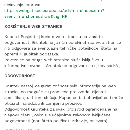
rješavanje sporova:
https://webgate.ec.europa.eu/odr/main/index.cfm?
event=main.home.show&lng=HR
KORIŠTENJE WEB STRANICE
Kupac i Posjetitelj koriste web stranicu na vlastitu
odgovornost. Gruntek ne jamči neprekinut rad web stranice
niti odgovara za eventualne tehničke poteškoće, štetu na
opremi ili gubitak podataka.
Poveznice na druge web stranice služe isključivo u
informativne svrhe – Gruntek ne odgovara za njihov sadržaj.
ODGOVORNOST
Gruntek nastoji osigurati točnost svih informacija na web
stranici, no moguće su promjene proizvoda, cijena ili
specifikacija. U tom slučaju Kupac će biti obaviješten i može
otkazati narudžbu ili zamijeniti proizvod.
Odgovornost Grunteka za svaki proizvod ograničena je na
njegovu cijenu, osim u slučajevima zakonom isključene
odgovornosti (npr. šteta po život, zdravlje, prijevara).