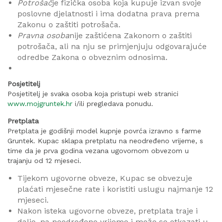
Potrošač
je fizička osoba koja kupuje izvan svoje
poslovne djelatnosti i ima dodatna prava prema
Zakonu o zaštiti potrošača.
Pravna osoba
nije zaštićena Zakonom o zaštiti
potrošača, ali na nju se primjenjuju odgovarajuće
odredbe Zakona o obveznim odnosima.
Posjetitelj
Posjetitelj je svaka osoba koja pristupi web stranici
www.mojgruntek.hr
i/ili pregledava ponudu.
Pretplata
Pretplata je godišnji model kupnje povrća izravno s farme
Gruntek. Kupac sklapa pretplatu na neodređeno vrijeme, s
time da je prva godina vezana ugovornom obvezom u
trajanju od 12 mjeseci.
Tijekom ugovorne obveze, Kupac se obvezuje
plaćati mjesečne rate i koristiti uslugu najmanje 12
mjeseci.
Nakon isteka ugovorne obveze, pretplata traje i
dalje, na neodređeno vrijeme i može se otkazati u