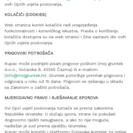
ovih Općih uvjeta poslovanja.
KOLAČIĆI (COOKIES)
Web stranica koristi kolačiće radi unaprjeđenja
funkcionalnosti i korisničkog iskustva. Pravila o korištenju
kolačića dostupna su na web stranici i čine sastavni dio ovih
Općih uvjeta poslovanja.
PRIGOVORI POTROŠAČA
Kupac može podnijeti pisani prigovor poštom (moj gruntek
d.o.o., Voćarska 9, 43240 Čazma) ili e-mailom
(
info@mojgruntek.hr
). Gruntek potvrđuje primitak prigovora i
odgovara u roku od 15 dana. Prigovori se rješavaju u skladu
sa Zakonom o zaštiti potrošača.
MJERODAVNO PRAVO I RJEŠAVANJE SPOROVA
Ovi Opći uvjeti poslovanja tumače se prema zakonima
Republike Hrvatske. U slučaju spora, strane će pokušati
dogovorno riješiti nesuglasice, a ako to nije moguće,
nadležan je sud prema sjedištu Grunteka.
Kupac može koristiti i platformu Europske komisije za online