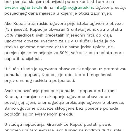
bez penala, slanjem obavijesti putem kontakt forme na
www.mojgruntek.hr
ili na
info@mojgruntek.hr
. Ugovor prestaje
posljednjeg dana mjeseca u kojem je otkaz zaprimljen.
Ako Kupac traži raskid ugovora prije isteka ugovorne obveze
(12 mjeseci), Kupac je obvezan Grunteku jednokratno platiti
50% vrijednosti svih preostalih mjesečnih rata do kraja
ugovorne obveze, uvećano za PDV. U slučaju kada je do
isteka ugovorne obaveze ostala samo jedna uplata, ne
primjenjuje se umanjenje za 50%, već se zadnja uplata mora
naplatiti u cijelosti.
U slučaju kada je ugovorna obaveza sklopljena uz promotivnu
ponudu – popust, Kupac je je odustao od mogućnosti
prijevremenog raskida u potpunosti.
Svako prihvaćanje posebne ponude – popusta od strane
Kupca, u zamjenu za sklapanje ugovorne obaveze po
povoljnijoj cijeni, onemogućuje prekidanje ugovorne obaveze.
Samo ugovorne obaveze sklopljene bez posebne ponude
podložni su prijevremenom prekidu.
U slučaju neplaćanja, Gruntek će Kupcu poslati pisanu
opomenu putem e-maila. Ako Kupac ne podmiri dug u roku