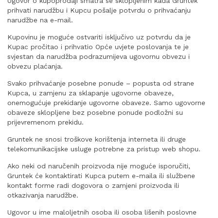
Ugovor o kupoprodaji smatra se sklopljenim kada Gruntek
prihvati narudžbu i Kupcu pošalje potvrdu o prihvaćanju
narudžbe na e-mail.
Kupovinu je moguće ostvariti isključivo uz potvrdu da je
Kupac pročitao i prihvatio Opće uvjete poslovanja te je
svjestan da narudžba podrazumijeva ugovornu obvezu i
obvezu plaćanja.
Svako prihvaćanje posebne ponude – popusta od strane
Kupca, u zamjenu za sklapanje ugovorne obaveze,
onemogućuje prekidanje ugovorne obaveze. Samo ugovorne
obaveze sklopljene bez posebne ponude podložni su
prijevremenom prekidu.
Gruntek ne snosi troškove korištenja interneta ili druge
telekomunikacijske usluge potrebne za pristup web shopu.
Ako neki od naručenih proizvoda nije moguće isporučiti,
Gruntek će kontaktirati Kupca putem e-maila ili službene
kontakt forme radi dogovora o zamjeni proizvoda ili
otkazivanja narudžbe.
Ugovor u ime maloljetnih osoba ili osoba lišenih poslovne