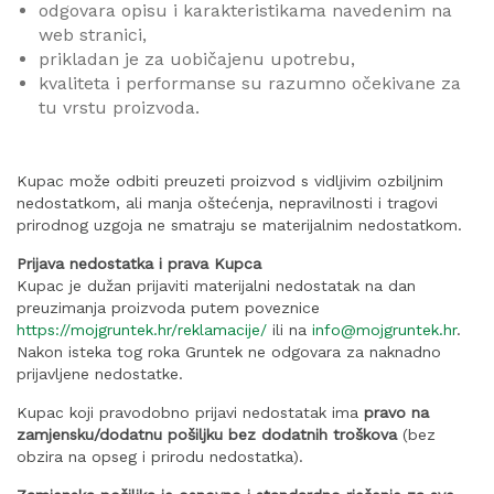
odgovara opisu i karakteristikama navedenim na
web stranici,
prikladan je za uobičajenu upotrebu,
kvaliteta i performanse su razumno očekivane za
tu vrstu proizvoda.
Kupac može odbiti preuzeti proizvod s vidljivim ozbiljnim
nedostatkom, ali manja oštećenja, nepravilnosti i tragovi
prirodnog uzgoja ne smatraju se materijalnim nedostatkom.
Prijava nedostatka i prava Kupca
Kupac je dužan prijaviti materijalni nedostatak na dan
preuzimanja proizvoda putem poveznice
https://mojgruntek.hr/reklamacije/
ili na
info@mojgruntek.hr
.
Nakon isteka tog roka Gruntek ne odgovara za naknadno
prijavljene nedostatke.
Kupac koji pravodobno prijavi nedostatak ima
pravo na
zamjensku/dodatnu pošiljku bez dodatnih troškova
(bez
obzira na opseg i prirodu nedostatka).