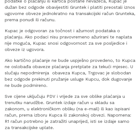
podatke o plaćanju ili kartica postane nevažeća, Kupac je
dužan bez odgode obavijestiti Gruntek i platiti preostali iznos
ugovorne obveze jednokratno na transakcijski račun Grunteka,
prema ponudi ili računu.
Kupac je odgovoran za točnost i ažurnost podataka o
plaćanju. Ako podaci nisu pravovremeno ažurirani te naplata
nije moguća, Kupac snosi odgovornost za sve posljedice i
obveze iz ugovora.
Ako kartično plaćanje ne bude uspješno provedeno, to Kupca
ne oslobađa obaveze plaćanja pretplate za tekući mjesec. U
slučaju nepodmirenja obaveza Kupca, Trgovac je slobodan
bez odgode prekinuti pružanje usluge Kupcu, dok dugovanje
ne bude podmireno.
Sve cijene uključuju PDV i vrijede za sve oblike plaćanja u
trenutku narudžbe. Gruntek izdaje račun u skladu sa
zakonom, u elektroničkom obliku (na e-mail) ili kao ispisani
račun, prema izboru Kupca ili zakonskoj obvezi. Napomena:
R1 račun potrebno je zatražiti unaprijed, isti se izdaje samo
za transakcijske uplate.