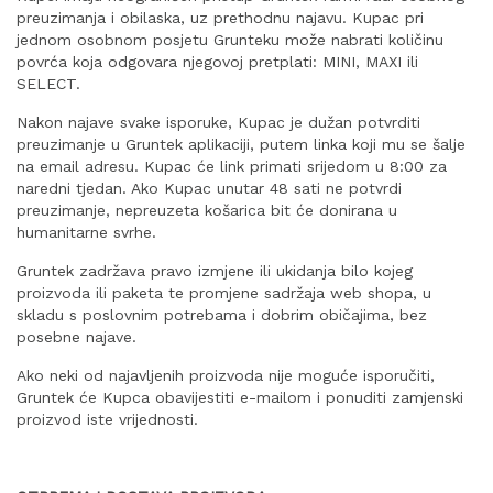
preuzimanja i obilaska, uz prethodnu najavu. Kupac pri
jednom osobnom posjetu Grunteku može nabrati količinu
povrća koja odgovara njegovoj pretplati: MINI, MAXI ili
SELECT.
Nakon najave svake isporuke, Kupac je dužan potvrditi
preuzimanje u Gruntek aplikaciji, putem linka koji mu se šalje
na email adresu. Kupac će link primati srijedom u 8:00 za
naredni tjedan. Ako Kupac unutar 48 sati ne potvrdi
preuzimanje, nepreuzeta košarica bit će donirana u
humanitarne svrhe.
Gruntek zadržava pravo izmjene ili ukidanja bilo kojeg
proizvoda ili paketa te promjene sadržaja web shopa, u
skladu s poslovnim potrebama i dobrim običajima, bez
posebne najave.
Ako neki od najavljenih proizvoda nije moguće isporučiti,
Gruntek će Kupca obavijestiti e-mailom i ponuditi zamjenski
proizvod iste vrijednosti.